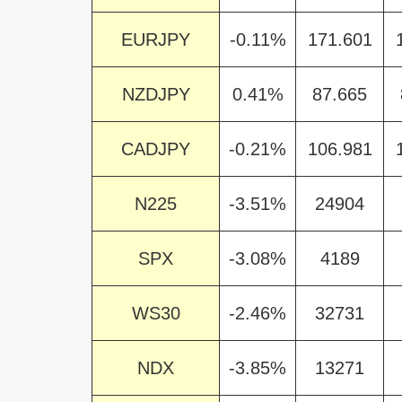
EURJPY
-0.11%
171.601
NZDJPY
0.41%
87.665
CADJPY
-0.21%
106.981
N225
-3.51%
24904
SPX
-3.08%
4189
WS30
-2.46%
32731
NDX
-3.85%
13271