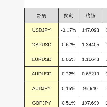
銘柄
変動
終値
USDJPY
-0.17%
147.098
GBPUSD
0.67%
1.34405
EURUSD
0.05%
1.16643
AUDUSD
0.32%
0.65219
AUDJPY
0.15%
95.940
GBPJPY
0.51%
197.699