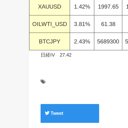
XAUUSD
1.42%
1997.65
OILWTI_USD
3.81%
61.38
BTCJPY
2.43%
5689300
日経IV 27.42
Tweet