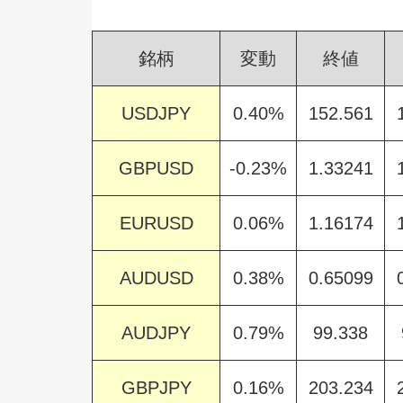
銘柄
変動
終値
USDJPY
0.40%
152.561
GBPUSD
-0.23%
1.33241
EURUSD
0.06%
1.16174
AUDUSD
0.38%
0.65099
AUDJPY
0.79%
99.338
GBPJPY
0.16%
203.234