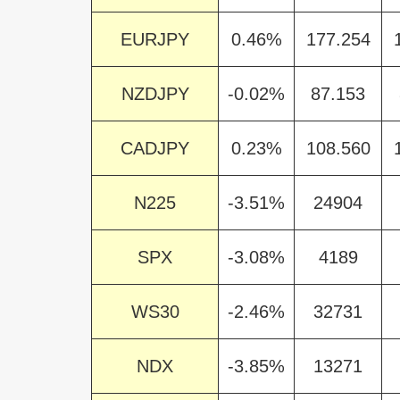
EURJPY
0.46%
177.254
NZDJPY
-0.02%
87.153
CADJPY
0.23%
108.560
N225
-3.51%
24904
SPX
-3.08%
4189
WS30
-2.46%
32731
NDX
-3.85%
13271