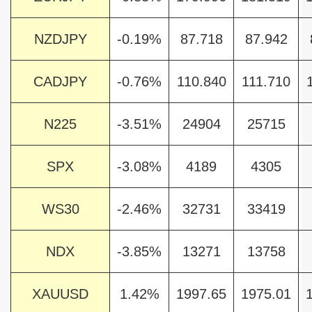
NZDJPY
-0.19%
87.718
87.942
CADJPY
-0.76%
110.840
111.710
N225
-3.51%
24904
25715
SPX
-3.08%
4189
4305
WS30
-2.46%
32731
33419
NDX
-3.85%
13271
13758
XAUUSD
1.42%
1997.65
1975.01