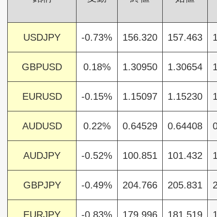
USDJPY
-0.73%
156.320
157.463
GBPUSD
0.18%
1.30950
1.30654
EURUSD
-0.15%
1.15097
1.15230
AUDUSD
0.22%
0.64529
0.64408
AUDJPY
-0.52%
100.851
101.432
GBPJPY
-0.49%
204.766
205.831
EURJPY
-0.83%
179.996
181.519