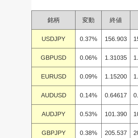
銘柄
変動
終値
USDJPY
0.37%
156.903
1
GBPUSD
0.06%
1.31035
1
EURUSD
0.09%
1.15200
1
AUDUSD
0.14%
0.64617
0
AUDJPY
0.53%
101.390
1
GBPJPY
0.38%
205.537
2