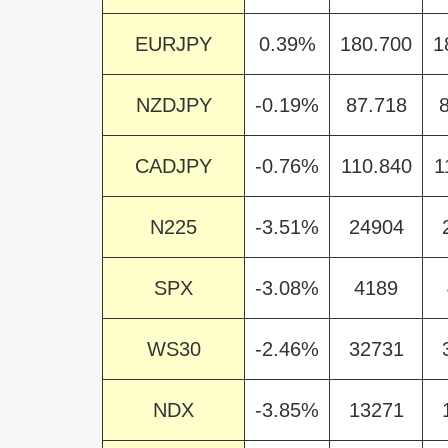
EURJPY
0.39%
180.700
1
NZDJPY
-0.19%
87.718
CADJPY
-0.76%
110.840
1
N225
-3.51%
24904
SPX
-3.08%
4189
WS30
-2.46%
32731
NDX
-3.85%
13271