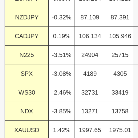
NZDJPY
-0.32%
87.109
87.391
CADJPY
0.19%
106.134
105.946
N225
-3.51%
24904
25715
SPX
-3.08%
4189
4305
WS30
-2.46%
32731
33419
NDX
-3.85%
13271
13758
XAUUSD
1.42%
1997.65
1975.01