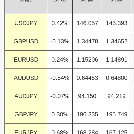
USDJPY
0.42%
146.057
145.393
GBPUSD
-0.13%
1.34478
1.34652
EURUSD
0.24%
1.15206
1.14891
AUDUSD
-0.54%
0.64453
0.64800
AUDJPY
-0.07%
94.150
94.219
GBPJPY
0.30%
196.335
195.749
EURJPY
0.68%
168.284
167.125